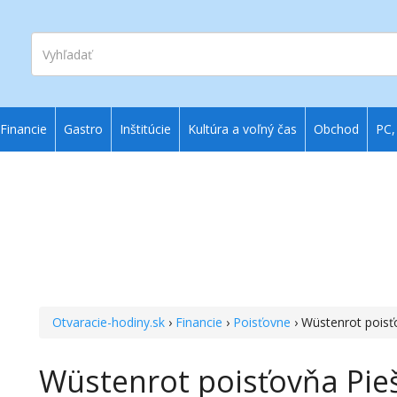
Vyhľadať
Financie
Gastro
Inštitúcie
Kultúra a voľný čas
Obchod
PC,
Otvaracie-hodiny.sk
›
Financie
›
Poisťovne
› Wüstenrot poisť
Wüstenrot poisťovňa Pie