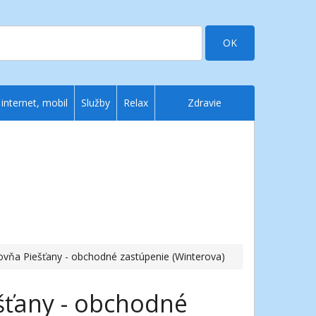
OK
 internet, mobil
Služby
Relax
Zdravie
ovňa Piešťany - obchodné zastúpenie (Winterova)
šťany - obchodné