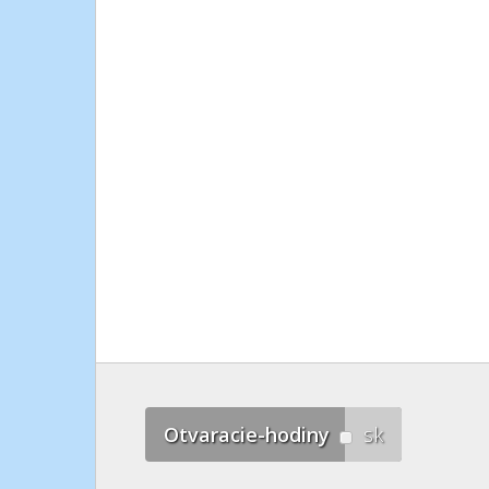
Otvaracie-hodiny
sk