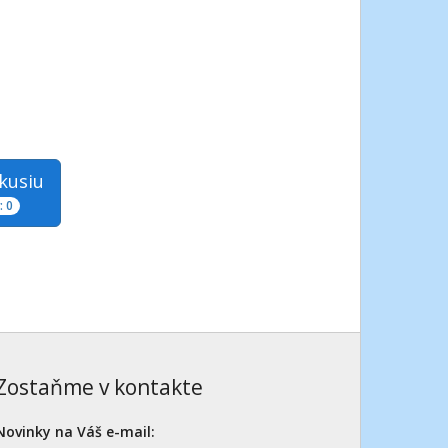
skusiu
 0
Zostaňme v kontakte
Novinky na Váš e-mail: