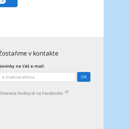
 0
Zostaňme v kontakte
Novinky na Váš e-mail:
E-
OK
mailová
adresa
Otvaracie-hodiny.sk na Facebooku