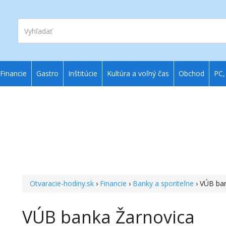
Vyhľadať
Financie
Gastro
Inštitúcie
Kultúra a voľný čas
Obchod
PC,
Otvaracie-hodiny.sk
›
Financie
›
Banky a sporiteľne
› VÚB ba
VÚB banka Žarnovica