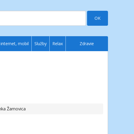
OK
 internet, mobil
Služby
Relax
Zdravie
nka Žarnovica