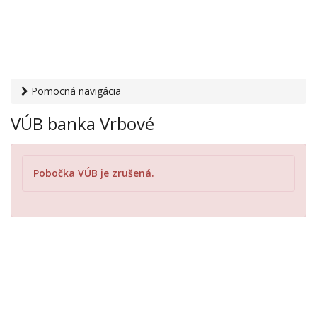
Pomocná navigácia
Otvaracie-hodiny.sk
›
Financie
›
Banky a sporiteľne
› VÚB
VÚB banka Vrbové
banka Vrbové
Pobočka VÚB je zrušená.