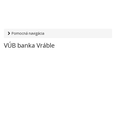
Pomocná navigácia
Otvaracie-hodiny.sk
›
Financie
›
Banky a sporiteľne
› VÚB
VÚB banka Vráble
banka Vráble