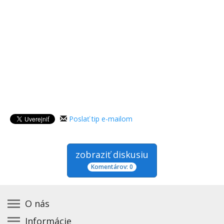
Poslať tip e-mailom
zobraziť diskusiu
Komentárov: 0
O nás
Informácie
Kontakt na prevádzkovateľa