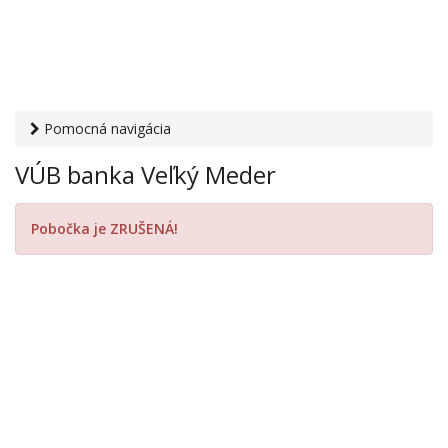
Pomocná navigácia
Otvaracie-hodiny.sk
›
Financie
›
Banky a sporiteľne
› VÚB
VÚB banka Veľký Meder
banka Veľký Meder
Pobočka je ZRUŠENÁ!