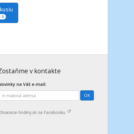
skusiu
 0
Zostaňme v kontakte
Novinky na Váš e-mail:
E-
OK
mailová
adresa
Otvaracie-hodiny.sk na Facebooku