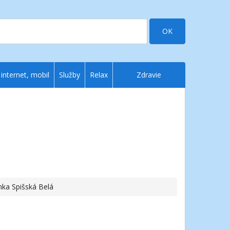
OK
 internet, mobil
Služby
Relax
Zdravie
ka Spišská Belá