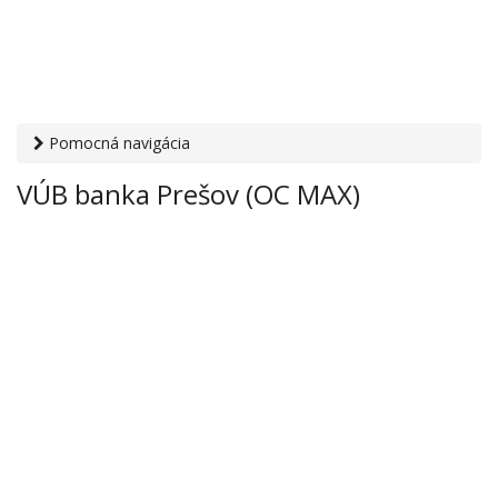
Pomocná navigácia
Otvaracie-hodiny.sk
›
Financie
›
Banky a sporiteľne
› VÚB
VÚB banka Prešov (OC MAX)
banka Prešov (OC MAX)