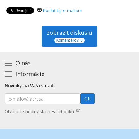
Poslať tip e-mailom
zobraziť diskusiu
Komentárov: 0
O nás
Informácie
Kontakt na prevádzkovateľa
Podmienky používania a právne informácie
Základná registrácia otváracích hodín zadarmo
Novinky na Váš e-mail:
Zásady používania cookies
Aktualizácia údajov o prevádzke
E-
Prehlásenie o prístupnosti
OK
Platené služby
mailová
Mapa stránok
adresa
Nenašli ste otváracie hodiny? Pošlite nám tip
Otvaracie-hodiny.sk na Facebooku
Aktualizácia otváracích hodín
Pošlite nám tip na kategóriu