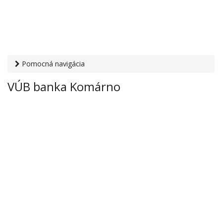
Pomocná navigácia
Otvaracie-hodiny.sk
›
Financie
›
Banky a sporiteľne
› VÚB
VÚB banka Komárno
banka Komárno