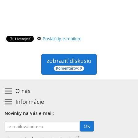
Poslať tip e-mailom
zobraziť diskusiu
Komentárov: 0
O nás
Informácie
Kontakt na prevádzkovateľa
Podmienky používania a právne informácie
Základná registrácia otváracích hodín zadarmo
Novinky na Váš e-mail:
Zásady používania cookies
Aktualizácia údajov o prevádzke
E-
Prehlásenie o prístupnosti
OK
Platené služby
mailová
Mapa stránok
adresa
Nenašli ste otváracie hodiny? Pošlite nám tip