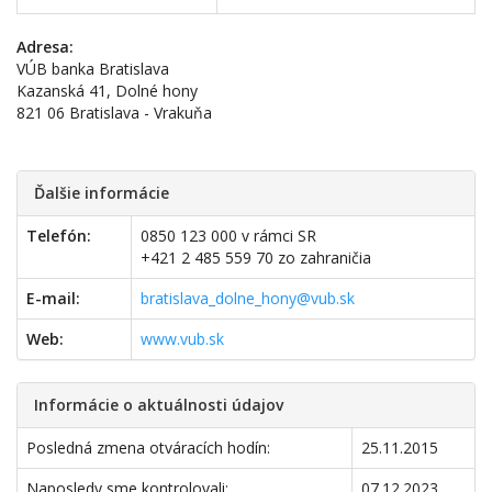
Adresa:
VÚB banka Bratislava
Kazanská 41, Dolné hony
821 06 Bratislava - Vrakuňa
Ďalšie informácie
Telefón:
0850 123 000 v rámci SR
+421 2 485 559 70 zo zahraničia
E-mail:
bratislava_dolne_hony@vub.sk
Web:
www.vub.sk
Informácie o aktuálnosti údajov
Posledná zmena otváracích hodín:
25.11.2015
Naposledy sme kontrolovali:
07.12.2023