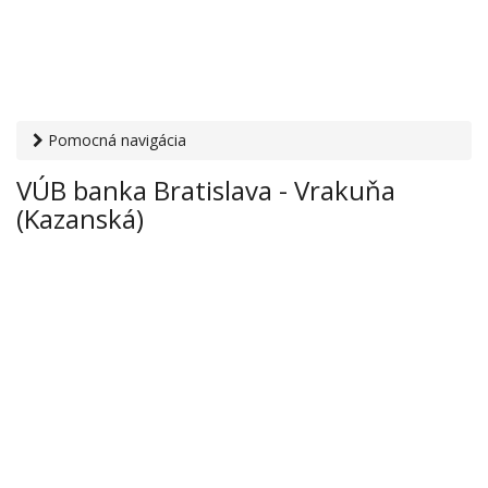
Pomocná navigácia
Otvaracie-hodiny.sk
›
Financie
›
Banky a sporiteľne
› VÚB
VÚB banka Bratislava - Vrakuňa
banka Bratislava - Vrakuňa (Kazanská)
(Kazanská)