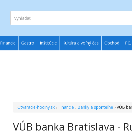
Vyhľadať
Financie
Gastro
Inštitúcie
Kultúra a voľný čas
Obchod
PC,
Otvaracie-hodiny.sk
›
Financie
›
Banky a sporiteľne
› VÚB ban
VÚB banka Bratislava - R