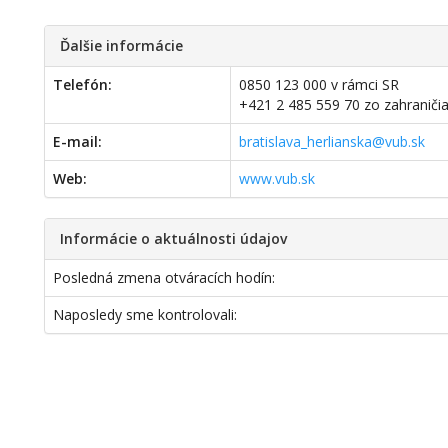
Ďalšie informácie
Telefón:
0850 123 000 v rámci SR
+421 2 485 559 70 zo zahraniči
E-mail:
bratislava_herlianska@vub.sk
Web:
www.vub.sk
Informácie o aktuálnosti údajov
Posledná zmena otváracích hodín:
Naposledy sme kontrolovali: