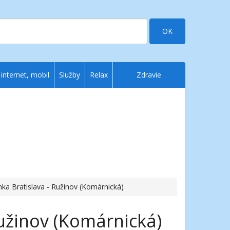
OK
 internet, mobil
Služby
Relax
Zdravie
ka Bratislava - Ružinov (Komárnická)
užinov (Komárnická)