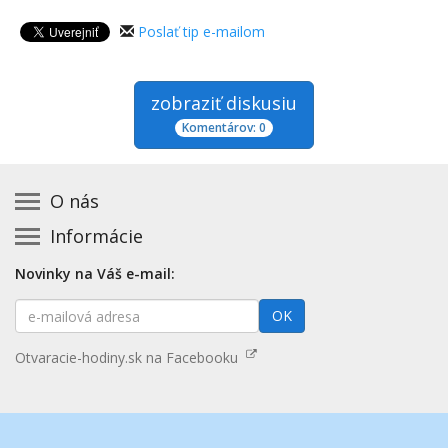
Poslať tip e-mailom
zobraziť diskusiu
Komentárov: 0
O nás
Informácie
Kontakt na prevádzkovateľa
Podmienky používania a právne informácie
Základná registrácia otváracích hodín zadarmo
Novinky na Váš e-mail:
Zásady používania cookies
Aktualizácia údajov o prevádzke
E-
Prehlásenie o prístupnosti
OK
Platené služby
mailová
Mapa stránok
adresa
Nenašli ste otváracie hodiny? Pošlite nám tip
Otvaracie-hodiny.sk na Facebooku
Aktualizácia otváracích hodín
Pošlite nám tip na kategóriu