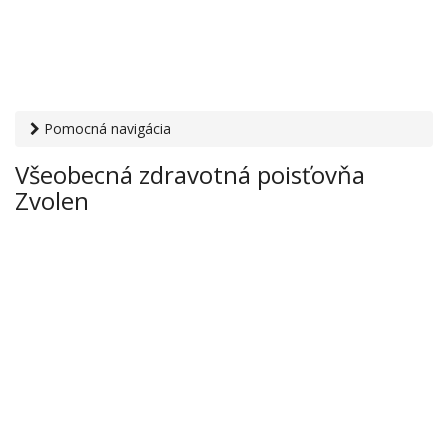
Pomocná navigácia
Otvaracie-hodiny.sk
›
Zdravie
›
Zdravotné poisťovne
›
Všeobecná zdravotná poisťovňa
Všeobecná zdravotná poisťovňa Zvolen
Zvolen