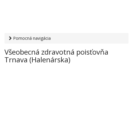
Pomocná navigácia
Otvaracie-hodiny.sk
›
Zdravie
›
Zdravotné poisťovne
›
Všeobecná zdravotná poisťovňa
Všeobecná zdravotná poisťovňa Trnava (Halenárska)
Trnava (Halenárska)