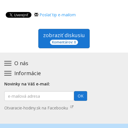
Poslať tip e-mailom
zobraziť diskusiu
Komentárov: 0
O nás
Informácie
Kontakt na prevádzkovateľa
Podmienky používania a právne informácie
Základná registrácia otváracích hodín zadarmo
Novinky na Váš e-mail:
Zásady používania cookies
Aktualizácia údajov o prevádzke
E-
Prehlásenie o prístupnosti
OK
Platené služby
mailová
Mapa stránok
adresa
Nenašli ste otváracie hodiny? Pošlite nám tip
Otvaracie-hodiny.sk na Facebooku
Aktualizácia otváracích hodín
Pošlite nám tip na kategóriu