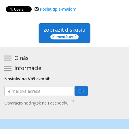
Poslať tip e-mailom
zobraziť diskusiu
Komentárov: 0
O nás
Informácie
Kontakt na prevádzkovateľa
Podmienky používania a právne informácie
Základná registrácia otváracích hodín zadarmo
Novinky na Váš e-mail:
Zásady používania cookies
Aktualizácia údajov o prevádzke
E-
Prehlásenie o prístupnosti
OK
Platené služby
mailová
Mapa stránok
adresa
Nenašli ste otváracie hodiny? Pošlite nám tip
Otvaracie-hodiny.sk na Facebooku
Aktualizácia otváracích hodín
Pošlite nám tip na kategóriu