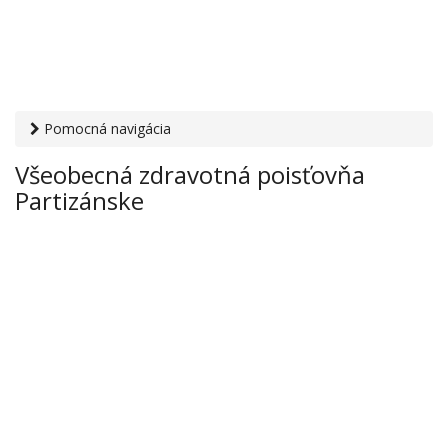
Pomocná navigácia
Otvaracie-hodiny.sk
›
Zdravie
›
Zdravotné poisťovne
›
Všeobecná zdravotná poisťovňa
Všeobecná zdravotná poisťovňa Partizánske
Partizánske