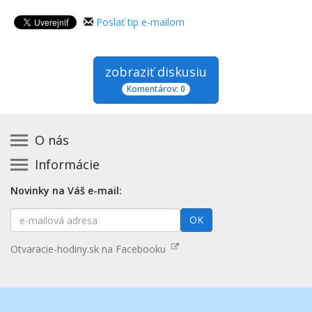
Poslať tip e-mailom
zobraziť diskusiu
Komentárov: 0
O nás
Informácie
Kontakt na prevádzkovateľa
Podmienky používania a právne informácie
Základná registrácia otváracích hodín zadarmo
Novinky na Váš e-mail:
Zásady používania cookies
Aktualizácia údajov o prevádzke
E-
Prehlásenie o prístupnosti
OK
Platené služby
mailová
Mapa stránok
adresa
Nenašli ste otváracie hodiny? Pošlite nám tip
Otvaracie-hodiny.sk na Facebooku
Aktualizácia otváracích hodín
Pošlite nám tip na kategóriu