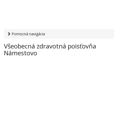
Pomocná navigácia
Otvaracie-hodiny.sk
›
Zdravie
›
Zdravotné poisťovne
›
Všeobecná zdravotná poisťovňa
Všeobecná zdravotná poisťovňa Námestovo
Námestovo