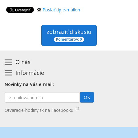
Poslať tip e-mailom
zobraziť diskusiu
Komentárov: 0
O nás
Informácie
Kontakt na prevádzkovateľa
Podmienky používania a právne informácie
Základná registrácia otváracích hodín zadarmo
Novinky na Váš e-mail:
Zásady používania cookies
Aktualizácia údajov o prevádzke
E-
Prehlásenie o prístupnosti
OK
Platené služby
mailová
Mapa stránok
adresa
Nenašli ste otváracie hodiny? Pošlite nám tip
Otvaracie-hodiny.sk na Facebooku
Aktualizácia otváracích hodín
Pošlite nám tip na kategóriu