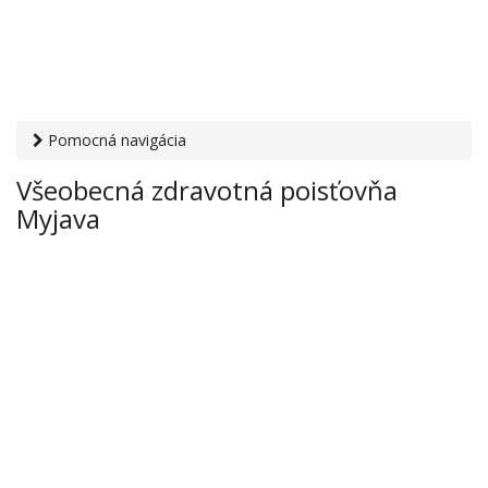
Pomocná navigácia
Otvaracie-hodiny.sk
›
Zdravie
›
Zdravotné poisťovne
›
Všeobecná zdravotná poisťovňa
Všeobecná zdravotná poisťovňa Myjava
Myjava