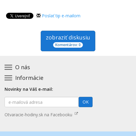
Poslať tip e-mailom
zobraziť diskusiu
Komentárov: 0
O nás
Informácie
Kontakt na prevádzkovateľa
Podmienky používania a právne informácie
Základná registrácia otváracích hodín zadarmo
Novinky na Váš e-mail:
Zásady používania cookies
Aktualizácia údajov o prevádzke
E-
Prehlásenie o prístupnosti
OK
Platené služby
mailová
Mapa stránok
adresa
Nenašli ste otváracie hodiny? Pošlite nám tip
Otvaracie-hodiny.sk na Facebooku
Aktualizácia otváracích hodín
Pošlite nám tip na kategóriu