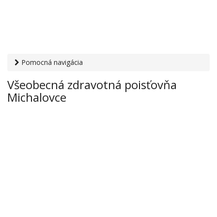
Pomocná navigácia
Otvaracie-hodiny.sk
›
Zdravie
›
Zdravotné poisťovne
›
Všeobecná zdravotná poisťovňa
Všeobecná zdravotná poisťovňa Michalovce
Michalovce