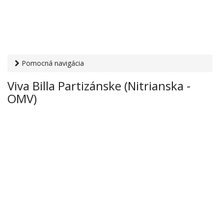
Pomocná navigácia
Otvaracie-hodiny.sk
›
Obchod
›
Hypermarkety a
Viva Billa Partizánske (Nitrianska -
supermarkety
› Viva Billa Partizánske (Nitrianska - OMV)
OMV)