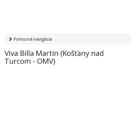
Pomocná navigácia
Otvaracie-hodiny.sk
›
Obchod
›
Hypermarkety a
Viva Billa Martin (Košťany nad
supermarkety
› Viva Billa Martin (Košťany nad Turcom -
Turcom - OMV)
OMV)