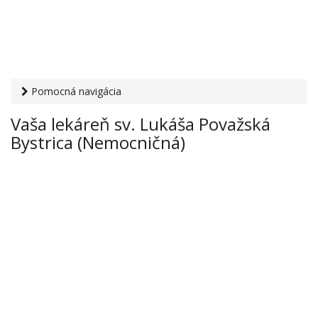
Pomocná navigácia
Otvaracie-hodiny.sk
›
Zdravie
›
Lekárne
› Vaša lekáreň sv.
Vaša lekáreň sv. Lukáša Považská
Lukáša Považská Bystrica (Nemocničná)
Bystrica (Nemocničná)