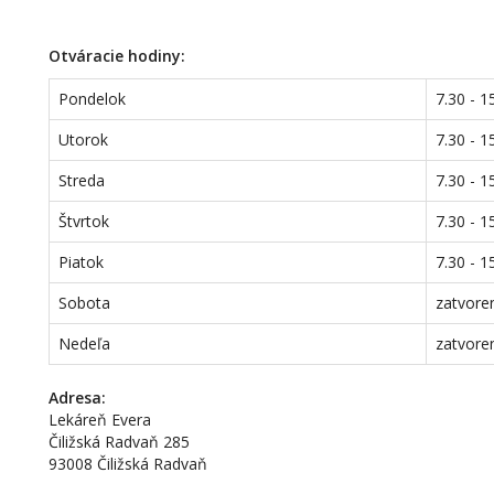
Otváracie hodiny:
Pondelok
7.30 - 1
Utorok
7.30 - 1
Streda
7.30 - 1
Štvrtok
7.30 - 1
Piatok
7.30 - 1
Sobota
zatvore
Nedeľa
zatvore
Adresa:
Lekáreň Evera
Čiližská Radvaň 285
93008 Čiližská Radvaň