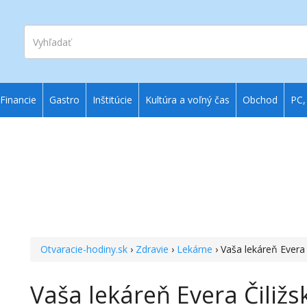
Vyhľadať
Financie
Gastro
Inštitúcie
Kultúra a voľný čas
Obchod
PC,
Otvaracie-hodiny.sk
›
Zdravie
›
Lekárne
› Vaša lekáreň Evera 
Vaša lekáreň Evera Čiližs