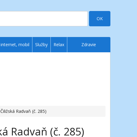
OK
 internet, mobil
Služby
Relax
Zdravie
Čiližská Radvaň (č. 285)
ká Radvaň (č. 285)