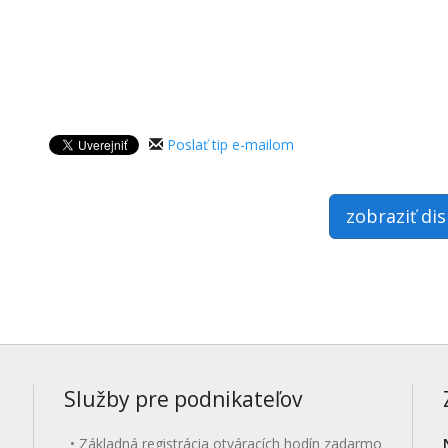
Poslať tip e-mailom
zobraziť di
Služby pre podnikateľov
Základná registrácia otváracích hodín zadarmo