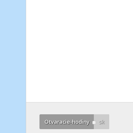
Otvaracie-hodiny
sk