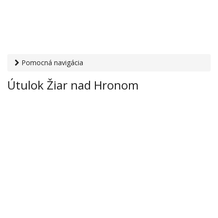
Pomocná navigácia
Otvaracie-hodiny.sk
›
Služby
›
Útulky pre zvieratá
› Útulok
Útulok Žiar nad Hronom
Žiar nad Hronom