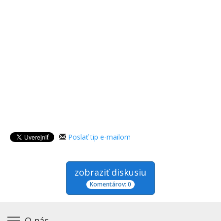
Poslať tip e-mailom
zobraziť diskusiu
Komentárov: 0
O nás