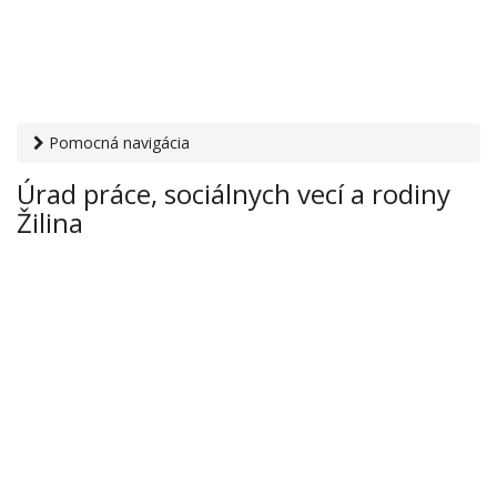
Pomocná navigácia
Otvaracie-hodiny.sk
›
Inštitúcie
›
Úrad práce, sociálnych vecí
Úrad práce, sociálnych vecí a rodiny
a rodiny
› Úrad práce, sociálnych vecí a rodiny Žilina
Žilina