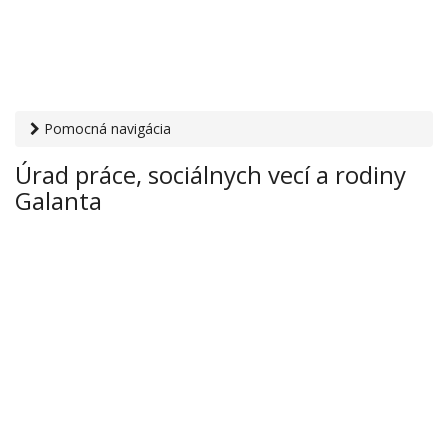
Pomocná navigácia
Otvaracie-hodiny.sk
›
Inštitúcie
›
Úrad práce, sociálnych vecí
Úrad práce, sociálnych vecí a rodiny
a rodiny
› Úrad práce, sociálnych vecí a rodiny Galanta
Galanta