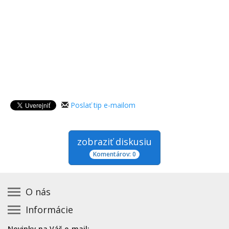
Poslať tip e-mailom
zobraziť diskusiu
Komentárov: 0
O nás
Informácie
Kontakt na prevádzkovateľa
Podmienky používania a právne informácie
Základná registrácia otváracích hodín zadarmo
Novinky na Váš e-mail: