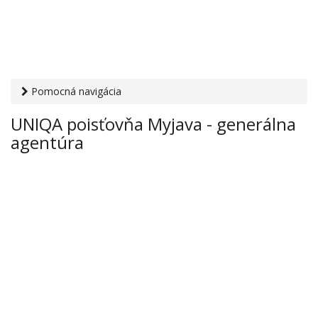
Pomocná navigácia
Otvaracie-hodiny.sk
›
Financie
›
Poisťovne
› UNIQA
UNIQA poisťovňa Myjava - generálna
poisťovňa Myjava - generálna agentúra
agentúra