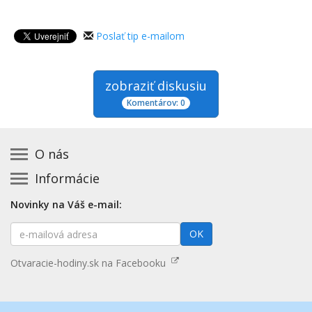
Poslať tip e-mailom
zobraziť diskusiu
Komentárov: 0
O nás
Informácie
Kontakt na prevádzkovateľa
Podmienky používania a právne informácie
Základná registrácia otváracích hodín zadarmo
Novinky na Váš e-mail:
Zásady používania cookies
Aktualizácia údajov o prevádzke
E-
Prehlásenie o prístupnosti
OK
Platené služby
mailová
Mapa stránok
adresa
Nenašli ste otváracie hodiny? Pošlite nám tip
Otvaracie-hodiny.sk na Facebooku
Aktualizácia otváracích hodín
Pošlite nám tip na kategóriu