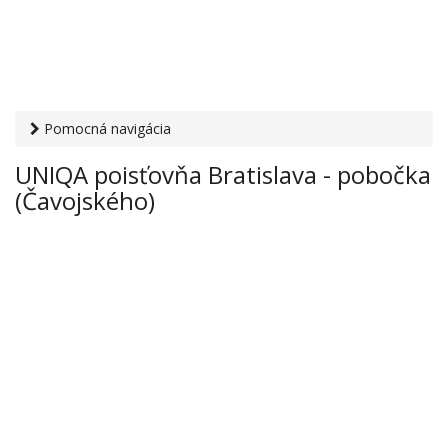
Pomocná navigácia
Otvaracie-hodiny.sk
›
Financie
›
Poisťovne
› UNIQA
UNIQA poisťovňa Bratislava - pobočka
poisťovňa Bratislava - pobočka (Čavojského)
(Čavojského)