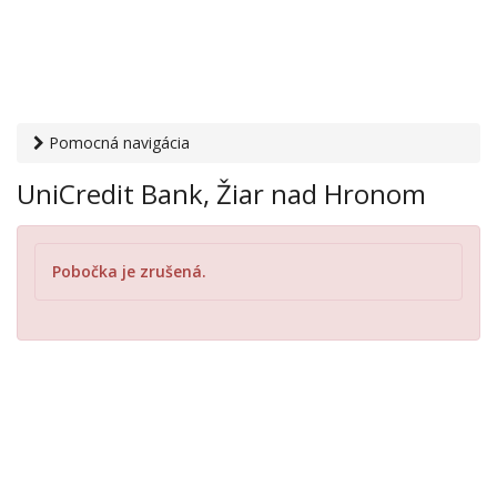
Pomocná navigácia
Otvaracie-hodiny.sk
›
Financie
›
Banky a sporiteľne
›
UniCredit Bank, Žiar nad Hronom
UniCredit Bank, Žiar nad Hronom
Pobočka je zrušená.