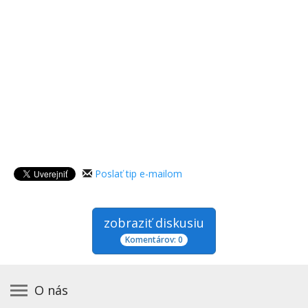
Poslať tip e-mailom
zobraziť diskusiu
Komentárov: 0
O nás