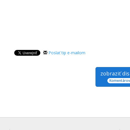
Poslať tip e-mailom
zobraziť di
Komentárov: