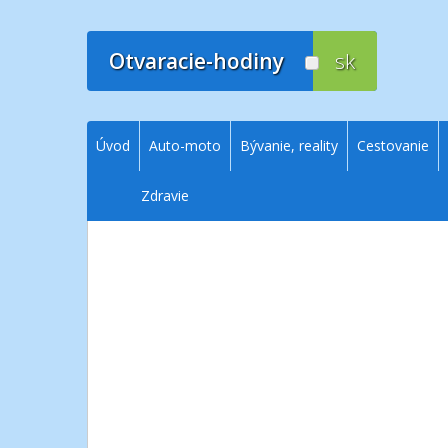
Prejsť
na
obsah
Otvaracie-hodiny
sk
Úvod
Auto-moto
Bývanie, reality
Cestovanie
Zdravie