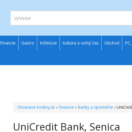
Vyhľadať
Financie
Gastro
Inštitúcie
Kultúra a voľný čas
Obchod
PC,
Otvaracie-hodiny.sk
›
Financie
›
Banky a sporiteľne
› UniCred
UniCredit Bank, Senica