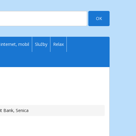
OK
 internet, mobil
Služby
Relax
it Bank, Senica