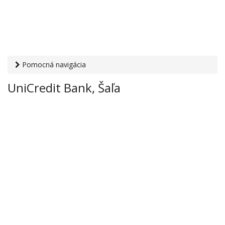
Pomocná navigácia
Otvaracie-hodiny.sk
›
Financie
›
Banky a sporiteľne
›
UniCredit Bank, Šaľa
UniCredit Bank, Šaľa