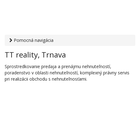
Pomocná navigácia
Otvaracie-hodiny.sk
›
Bývanie, reality
›
Realitné kancelárie
›
TT reality, Trnava
TT reality, Trnava
Sprostredkovanie predaja a prenájmu nehnuteľností,
poradenstvo v oblasti nehnuteľností, komplexný právny servis
pri realizácii obchodu s nehnuteľnosťami.