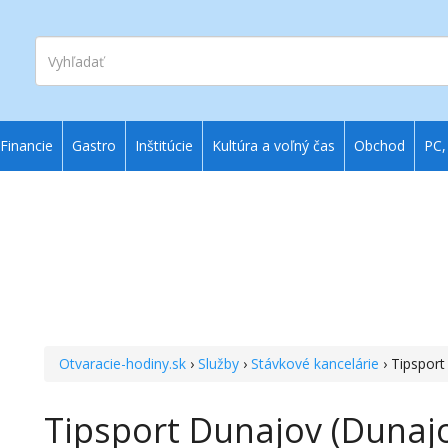
Vyhľadať
Financie
Gastro
Inštitúcie
Kultúra a voľný čas
Obchod
PC,
Otvaracie-hodiny.sk
›
Služby
›
Stávkové kancelárie
› Tipspor
Tipsport Dunajov (Dunaj