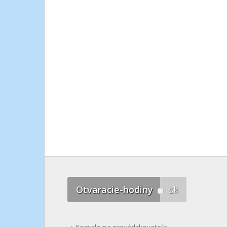
Otvaracie-hodiny
sk