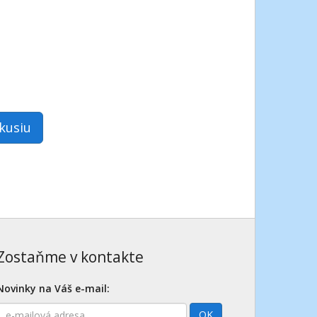
skusiu
Zostaňme v kontakte
Novinky na Váš e-mail:
E-
OK