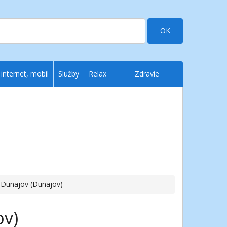
OK
 internet, mobil
Služby
Relax
Zdravie
t Dunajov (Dunajov)
ov)