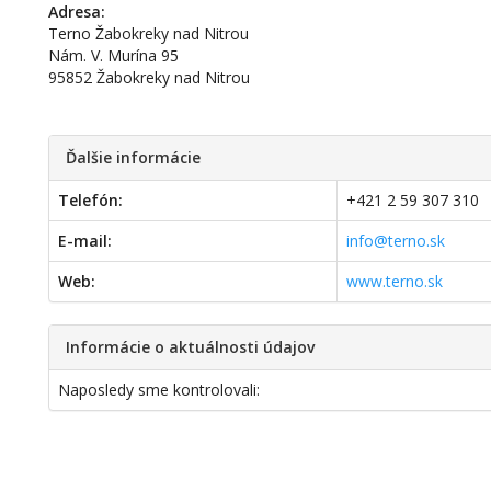
Adresa:
Terno Žabokreky nad Nitrou
Nám. V. Murína 95
95852 Žabokreky nad Nitrou
Ďalšie informácie
Telefón:
+421 2 59 307 310
E-mail:
info@terno.sk
Web:
www.terno.sk
Informácie o aktuálnosti údajov
Naposledy sme kontrolovali: