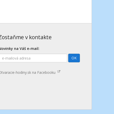
Zostaňme v kontakte
Novinky na Váš e-mail:
E-
OK
mailová
adresa
Otvaracie-hodiny.sk na Facebooku