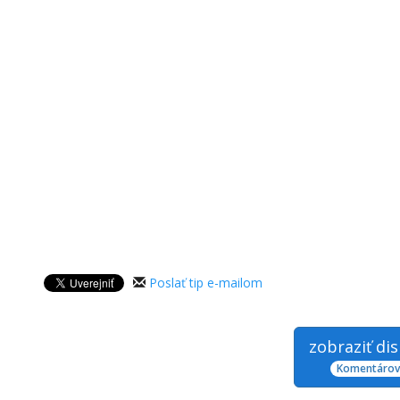
Poslať tip e-mailom
zobraziť di
Komentárov: