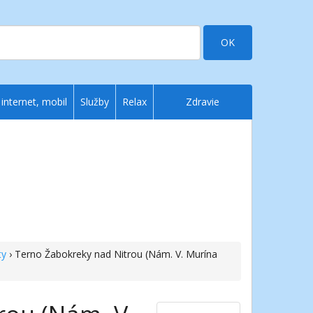
OK
 internet, mobil
Služby
Relax
Zdravie
ty
› Terno Žabokreky nad Nitrou (Nám. V. Murína