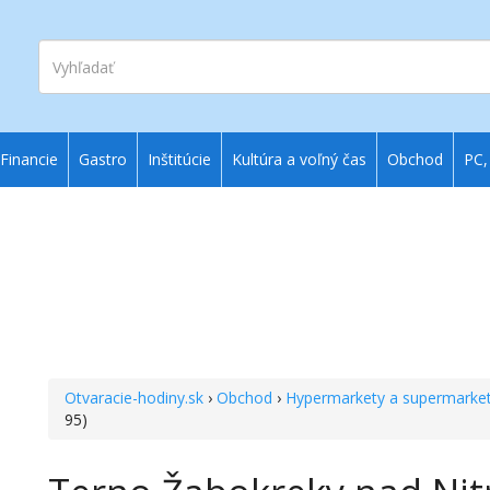
Vyhľadať
Financie
Gastro
Inštitúcie
Kultúra a voľný čas
Obchod
PC,
Otvaracie-hodiny.sk
›
Obchod
›
Hypermarkety a supermarke
95)