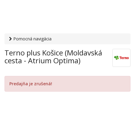
Pomocná navigácia
Otvaracie-hodiny.sk
›
Obchod
›
Hypermarkety a
Terno plus Košice (Moldavská
supermarkety
› Terno plus Košice (Moldavská cesta -
cesta - Atrium Optima)
Atrium Optima)
Predajňa je zrušená!