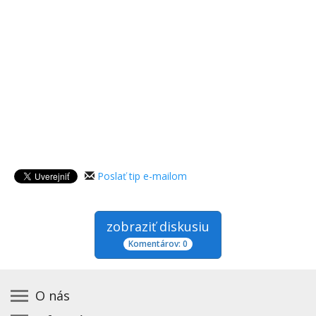
Poslať tip e-mailom
zobraziť diskusiu
Komentárov: 0
O nás