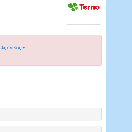
edajňa Kraj
»