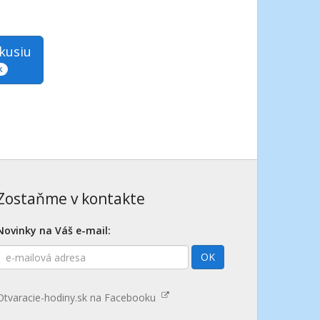
skusiu
k
Zostaňme v kontakte
Novinky na Váš e-mail:
E-
OK
mailová
adresa
Otvaracie-hodiny.sk na Facebooku