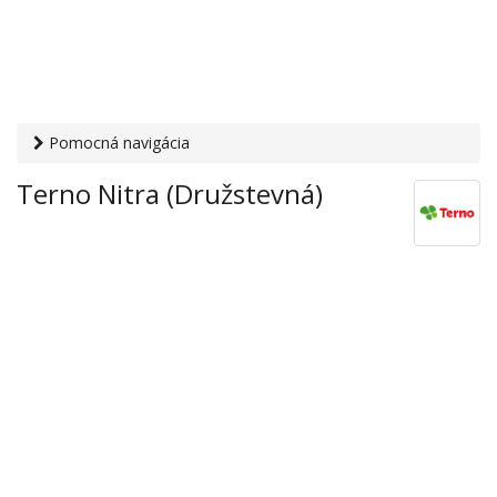
Pomocná navigácia
Otvaracie-hodiny.sk
›
Obchod
›
Hypermarkety a
Terno Nitra (Družstevná)
supermarkety
› Terno Nitra (Družstevná)