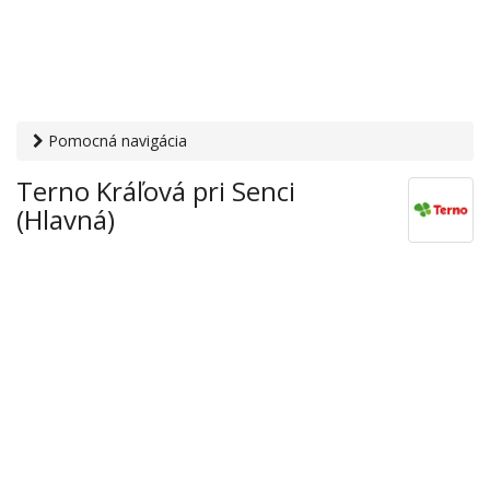
Pomocná navigácia
Otvaracie-hodiny.sk
›
Obchod
›
Hypermarkety a
Terno Kráľová pri Senci
supermarkety
› Terno Kráľová pri Senci (Hlavná)
(Hlavná)