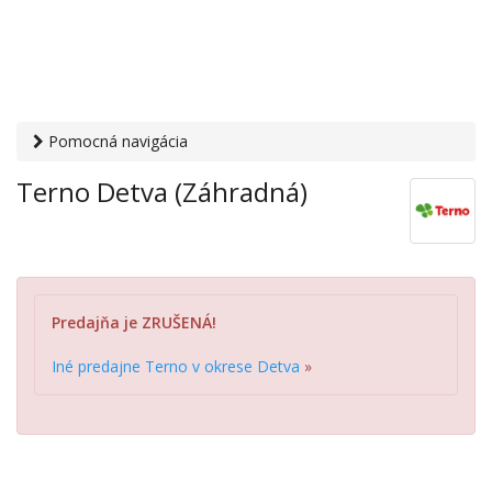
Pomocná navigácia
Otvaracie-hodiny.sk
›
Obchod
›
Hypermarkety a
Terno Detva (Záhradná)
supermarkety
› Terno Detva (Záhradná)
Predajňa je ZRUŠENÁ!
Iné predajne Terno v okrese Detva
»