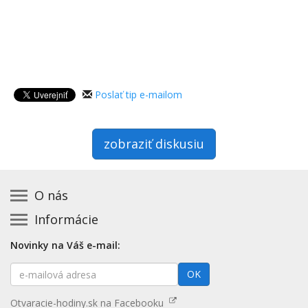
Poslať tip e-mailom
zobraziť diskusiu
O nás
Informácie
Kontakt na prevádzkovateľa
Podmienky používania a právne informácie
Základná registrácia otváracích hodín zadarmo
Novinky na Váš e-mail:
Zásady používania cookies
Aktualizácia údajov o prevádzke
E-
Prehlásenie o prístupnosti
OK
Platené služby
mailová
Mapa stránok
adresa
Nenašli ste otváracie hodiny? Pošlite nám tip
Otvaracie-hodiny.sk na Facebooku