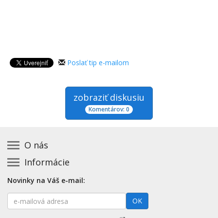
Poslať tip e-mailom
zobraziť diskusiu
Komentárov: 0
O nás
Informácie
Kontakt na prevádzkovateľa
Podmienky používania a právne informácie
Základná registrácia otváracích hodín zadarmo
Novinky na Váš e-mail:
Zásady používania cookies
Aktualizácia údajov o prevádzke
E-
Prehlásenie o prístupnosti
OK
Platené služby
mailová
Mapa stránok
adresa
Nenašli ste otváracie hodiny? Pošlite nám tip