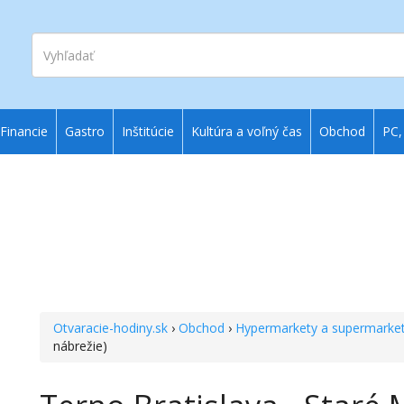
Vyhľadať
Financie
Gastro
Inštitúcie
Kultúra a voľný čas
Obchod
PC,
Otvaracie-hodiny.sk
›
Obchod
›
Hypermarkety a supermarke
nábrežie)