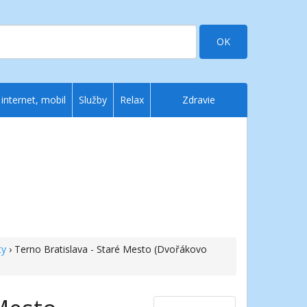
OK
 internet, mobil
Služby
Relax
Zdravie
ty
› Terno Bratislava - Staré Mesto (Dvořákovo