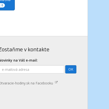
 0
Zostaňme v kontakte
Novinky na Váš e-mail:
E-
OK
mailová
adresa
Otvaracie-hodiny.sk na Facebooku