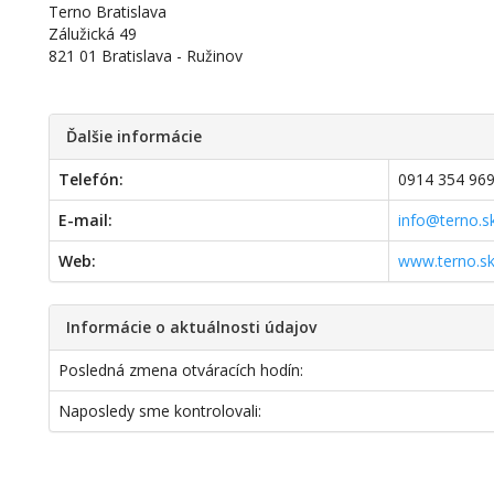
Terno Bratislava
Zálužická 49
821 01 Bratislava - Ružinov
Ďalšie informácie
Telefón:
0914 354 96
E-mail:
info@terno.s
Web:
www.terno.s
Informácie o aktuálnosti údajov
Posledná zmena otváracích hodín:
Naposledy sme kontrolovali: