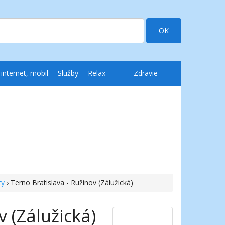
OK
 internet, mobil
Služby
Relax
Zdravie
ty
› Terno Bratislava - Ružinov (Zálužická)
v (Zálužická)