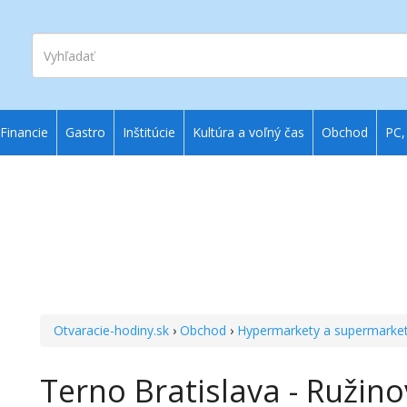
Vyhľadať
Financie
Gastro
Inštitúcie
Kultúra a voľný čas
Obchod
PC,
Otvaracie-hodiny.sk
›
Obchod
›
Hypermarkety a supermarke
Terno Bratislava - Ružino