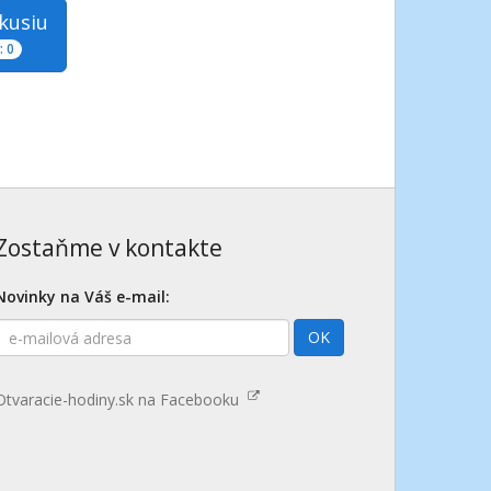
skusiu
 0
Zostaňme v kontakte
Novinky na Váš e-mail:
E-
OK
mailová
adresa
Otvaracie-hodiny.sk na Facebooku