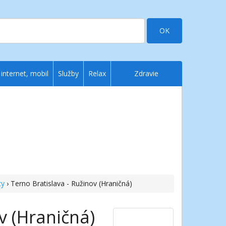
OK
 internet, mobil
Služby
Relax
Zdravie
ty
› Terno Bratislava - Ružinov (Hraničná)
v (Hraničná)