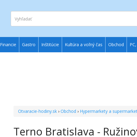
Vyhľadať
Financie
Gastro
Inštitúcie
Kultúra a voľný čas
Obchod
PC,
Otvaracie-hodiny.sk
›
Obchod
›
Hypermarkety a supermarke
Terno Bratislava - Ružino