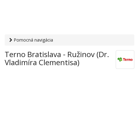
Pomocná navigácia
Otvaracie-hodiny.sk
›
Obchod
›
Hypermarkety a
Terno Bratislava - Ružinov (Dr.
supermarkety
› Terno Bratislava - Ružinov (Dr. Vladimíra
Vladimíra Clementisa)
Clementisa)