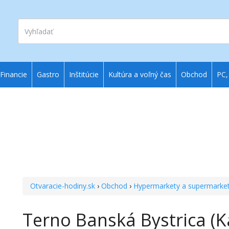
Vyhľadať
Financie
Gastro
Inštitúcie
Kultúra a voľný čas
Obchod
PC,
Otvaracie-hodiny.sk
›
Obchod
›
Hypermarkety a supermarke
Terno Banská Bystrica (K