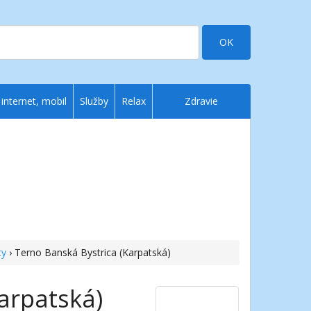
OK
 internet, mobil
Služby
Relax
Zdravie
ty
› Terno Banská Bystrica (Karpatská)
arpatská)