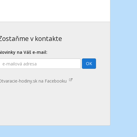
Zostaňme v kontakte
Novinky na Váš e-mail:
E-
OK
mailová
adresa
Otvaracie-hodiny.sk na Facebooku