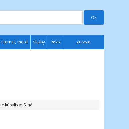
OK
 internet, mobil
Služby
Relax
Zdravie
e kúpalisko Sliač