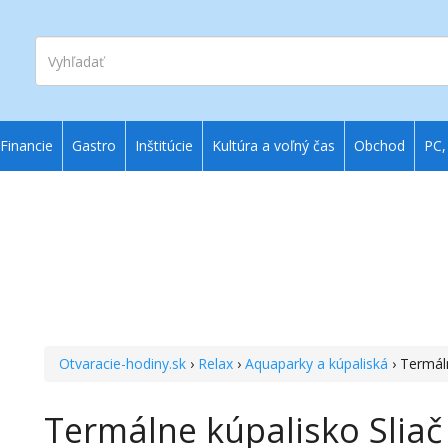
Vyhľadať
Financie
Gastro
Inštitúcie
Kultúra a voľný čas
Obchod
PC,
Otvaracie-hodiny.sk
›
Relax
›
Aquaparky a kúpaliská
› Termáln
Termálne kúpalisko Sliač