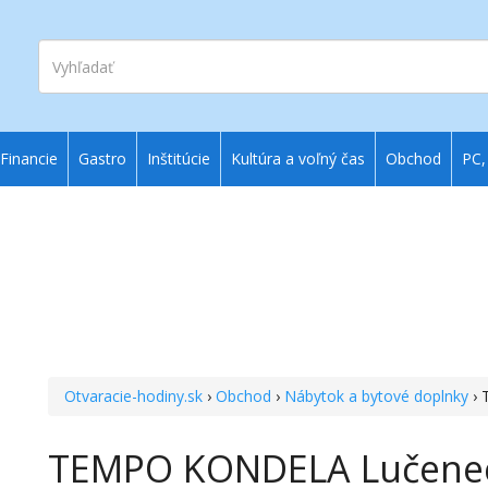
Vyhľadať
Financie
Gastro
Inštitúcie
Kultúra a voľný čas
Obchod
PC,
Otvaracie-hodiny.sk
›
Obchod
›
Nábytok a bytové doplnky
› 
TEMPO KONDELA Lučene