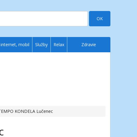
OK
 internet, mobil
Služby
Relax
Zdravie
TEMPO KONDELA Lučenec
c