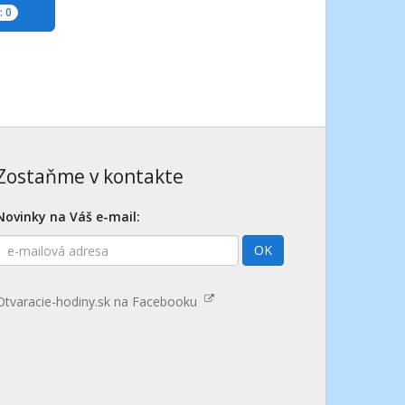
 0
Zostaňme v kontakte
Novinky na Váš e-mail:
E-
OK
mailová
adresa
Otvaracie-hodiny.sk na Facebooku