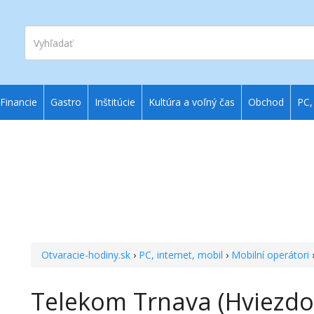
Vyhľadať
Financie
Gastro
Inštitúcie
Kultúra a voľný čas
Obchod
PC,
Otvaracie-hodiny.sk
›
PC, internet, mobil
›
Mobilní operátori
Telekom Trnava (Hviezdo