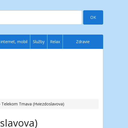
OK
 internet, mobil
Služby
Relax
Zdravie
› Telekom Trnava (Hviezdoslavova)
slavova)