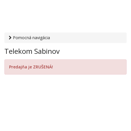
Pomocná navigácia
Otvaracie-hodiny.sk
›
PC, internet, mobil
›
Mobilní operátori
Telekom Sabinov
› Telekom Sabinov
Predajňa je ZRUŠENÁ!