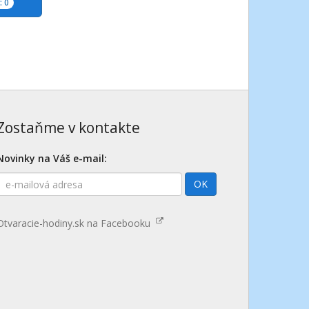
 0
Zostaňme v kontakte
Novinky na Váš e-mail:
E-
OK
mailová
adresa
Otvaracie-hodiny.sk na Facebooku