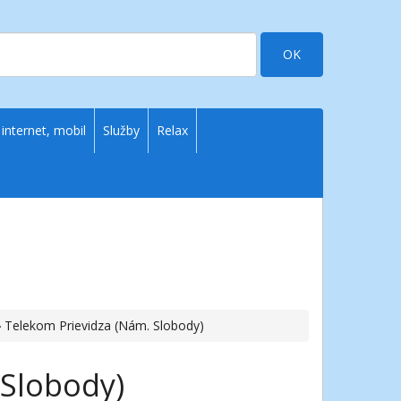
OK
 internet, mobil
Služby
Relax
› Telekom Prievidza (Nám. Slobody)
 Slobody)