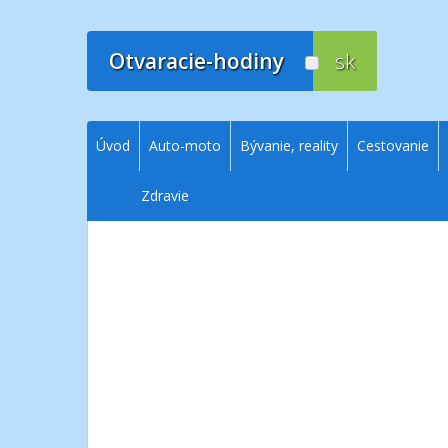
Prejsť
na
obsah
Otvaracie-hodiny
sk
Úvod
Auto-moto
Bývanie, reality
Cestovanie
Zdravie