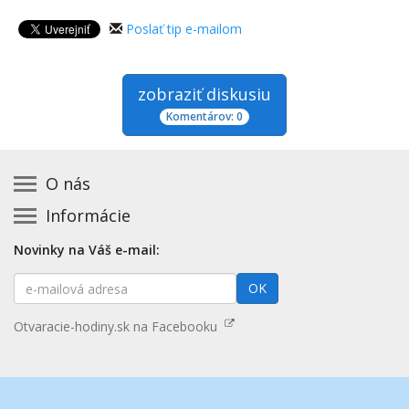
Poslať tip e-mailom
zobraziť diskusiu
Komentárov: 0
O nás
Informácie
Kontakt na prevádzkovateľa
Podmienky používania a právne informácie
Základná registrácia otváracích hodín zadarmo
Novinky na Váš e-mail:
Zásady používania cookies
Aktualizácia údajov o prevádzke
E-
Prehlásenie o prístupnosti
OK
Platené služby
mailová
Mapa stránok
adresa
Nenašli ste otváracie hodiny? Pošlite nám tip
Otvaracie-hodiny.sk na Facebooku
Aktualizácia otváracích hodín
Pošlite nám tip na kategóriu