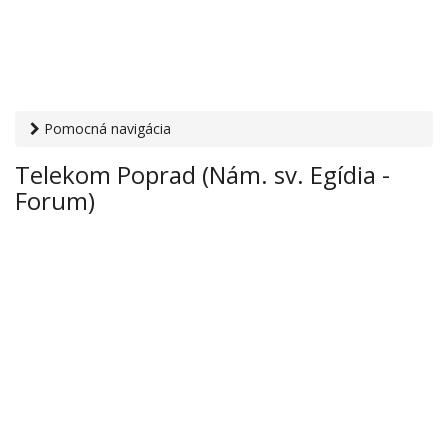
Pomocná navigácia
Otvaracie-hodiny.sk
›
PC, internet, mobil
›
Mobilní operátori
Telekom Poprad (Nám. sv. Egídia -
› Telekom Poprad (Nám. sv. Egídia - Forum)
Forum)