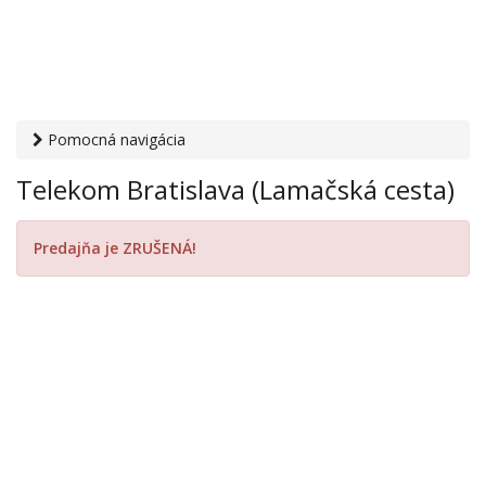
Pomocná navigácia
Otvaracie-hodiny.sk
›
PC, internet, mobil
›
Mobilní operátori
Telekom Bratislava (Lamačská cesta)
› Telekom Bratislava (Lamačská cesta)
Predajňa je ZRUŠENÁ!