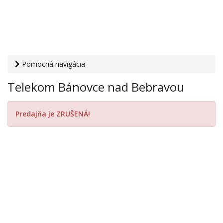
Pomocná navigácia
Otvaracie-hodiny.sk
›
PC, internet, mobil
›
Mobilní operátori
Telekom Bánovce nad Bebravou
› Telekom Bánovce nad Bebravou
Predajňa je ZRUŠENÁ!